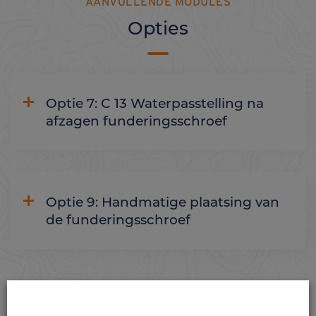
AANVULLENDE MODULES
Opties
Optie 7: C 13 Waterpasstelling na
afzagen funderingsschroef
Optie 9: Handmatige plaatsing van
de funderingsschroef