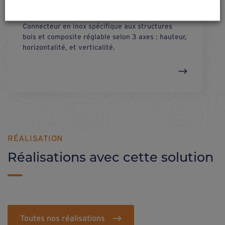
connnect
angle max
Connecteur en inox spécifique aux structures
bois et composite réglable selon 3 axes : hauteur,
horizontalité, et verticalité.
RÉALISATION
Réalisations avec cette solution
Toutes nos réalisations