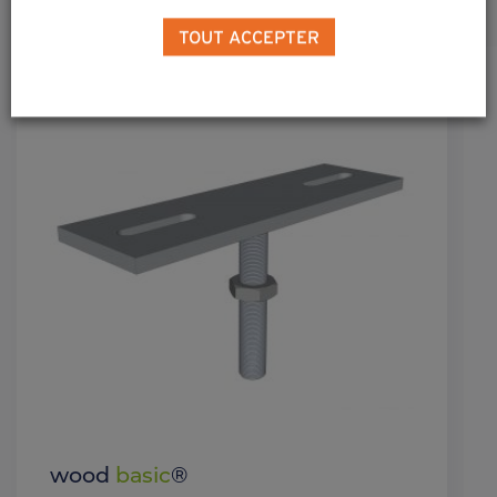
TOUT ACCEPTER
wood
basic
®