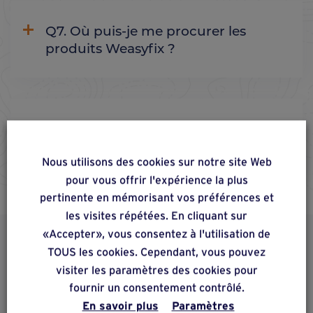
Q7. Où puis-je me procurer les
produits Weasyfix ?
C2. Pourquoi Weasyfix met-il
l'accent sur les connecteurs ?
Nous utilisons des cookies sur notre site Web
pour vous offrir l'expérience la plus
pertinente en mémorisant vos préférences et
les visites répétées. En cliquant sur
«Accepter», vous consentez à l'utilisation de
DÉCOUVREZ AUSSI
TOUS les cookies. Cependant, vous pouvez
visiter les paramètres des cookies pour
Produits alternatifs &
fournir un consentement contrôlé.
complémentaires
En savoir plus
Paramètres