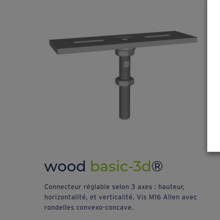
wood
basic-3d
®
Connecteur réglable selon 3 axes : hauteur,
horizontalité, et verticalité. Vis M16 Allen avec
rondelles convexo-concave.