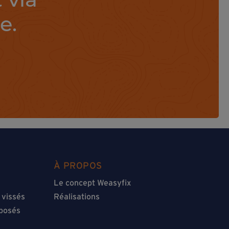
e.
À PROPOS
Le concept Weasyfix
 vissés
Réalisations
éposés