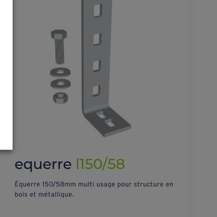
equerre
l150/58
Équerre 150/58mm multi usage pour structure en
bois et métallique.