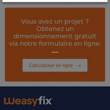
Vous avez un projet ?
Obtenez un
dimensionnement gratuit
via notre formulaire en ligne.
Calculateur en ligne