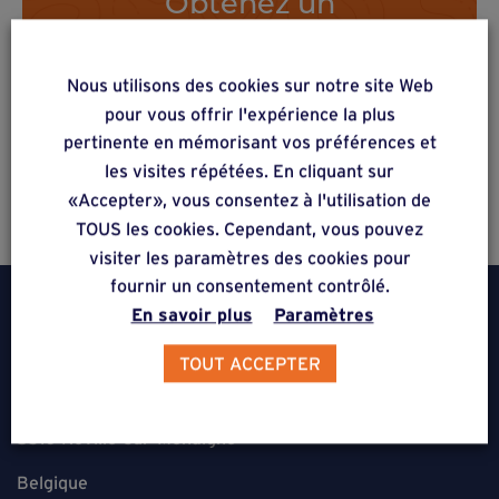
Obtenez un
dimensionnement gratuit
via notre formulaire en ligne.
Nous utilisons des cookies sur notre site Web
pour vous offrir l'expérience la plus
pertinente en mémorisant vos préférences et
Calculateur en ligne
les visites répétées. En cliquant sur
«Accepter», vous consentez à l'utilisation de
TOUS les cookies. Cependant, vous pouvez
visiter les paramètres des cookies pour
fournir un consentement contrôlé.
En savoir plus
Paramètres
TOUT ACCEPTER
Weasyfix SRL
5310 Noville-sur-Mehaigne
Belgique