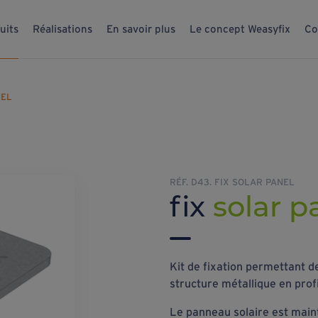
uits
Réalisations
En savoir plus
Le concept Weasyfix
Co
NEL
RÉF. D43. FIX SOLAR PANEL
fix
solar p
Kit de fixation permettant d
structure métallique en profi
Le panneau solaire est main