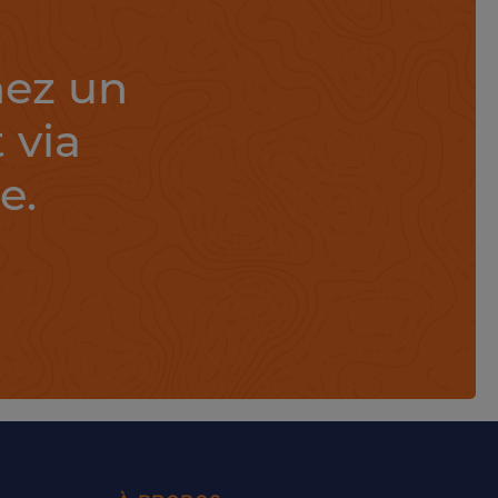
nez un
 via
e.