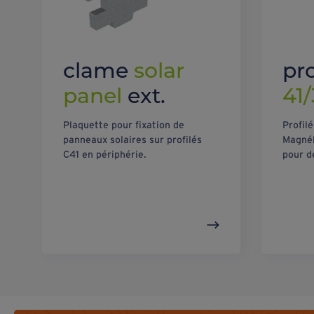
clame
solar
pr
panel
ext.
41
Plaquette pour fixation de
Profil
panneaux solaires sur profilés
Magnél
C41 en périphérie.
pour d