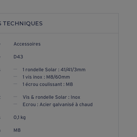
S TECHNIQUES
e
Accessoires
e
D43
s
1 rondelle Solar : 41/41/3mm
1 vis inox : M8/60mm
1 écrou coulissant : M8
t
Vis & rondelle Solar : Inox
Ecrou : Acier galvanisé à chaud
s
0,1 kg
n
M8