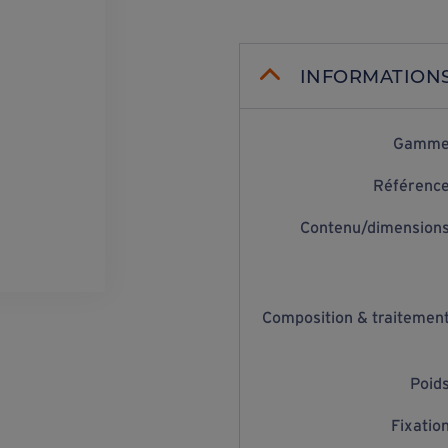
INFORMATION
Gamm
Référenc
Contenu/dimension
Composition & traitemen
Poid
Fixatio