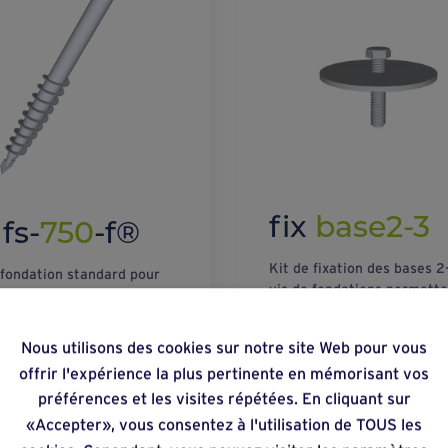
fix
base2-3
 fs-
750
-f®
Kit de fixation des bases 2
 fondation standard pour
vis de fondations permetta
erreux compactes. Avec
réglage dans les deux direc
M16 au centre de la tête
ixation des connecteurs.
Nous utilisons des cookies sur notre site Web pour vous
offrir l'expérience la plus pertinente en mémorisant vos
préférences et les visites répétées. En cliquant sur
«Accepter», vous consentez à l'utilisation de TOUS les