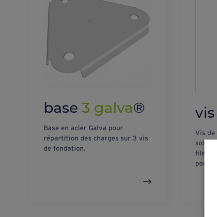
base
3 galva
®
vis
Base en acier Galva pour
Vis de
répartition des charges sur 3 vis
sols t
de fondation.
filet 
pour f