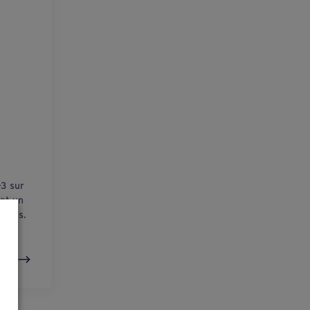
-3 sur
nt un
tions.