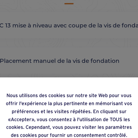
 C 13 mise à niveau avec coupe de la vis de fond
 Placement manuel de la vis de fondation
: Stabilisation à l'aide de jambe de force
Nous utilisons des cookies sur notre site Web pour vous
offrir l'expérience la plus pertinente en mémorisant vos
préférences et les visites répétées. En cliquant sur
«Accepter», vous consentez à l'utilisation de TOUS les
cookies. Cependant, vous pouvez visiter les paramètres
des cookies pour fournir un consentement contrôlé.