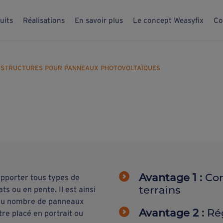
uits
Réalisations
En savoir plus
Le concept Weasyfix
Co
– STRUCTURES POUR PANNEAUX PHOTOVOLTAÏQUES
Avantage 1 :
Com
upporter tous types de
terrains
s ou en pente. Il est ainsi
n du nombre de panneaux
Avantage 2 :
Rég
re placé en portrait ou