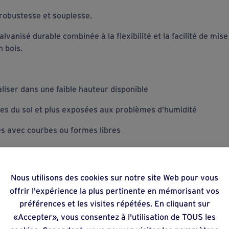
e robustesse et souplesse.
alvanisé durable combinée à la flexibilité et la facilité de mi
 bois.
liser dans une faible hauteur disponible
es du sol et plus exposées aux problèmes d’humidité
s avec courbes ou formes libres
ructure mixte bois-métal sur rehausse en acier
Nous utilisons des cookies sur notre site Web pour vous
offrir l'expérience la plus pertinente en mémorisant vos
onnectée à une solution de rehausse en acier galvanisé.
préférences et les visites répétées. En cliquant sur
«Accepter», vous consentez à l'utilisation de TOUS les
’acier à l’esthétique naturelle du bois.