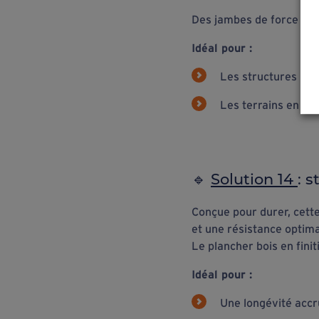
Des jambes de force en 
Idéal pour :
Les structures mi
Les terrains en trè
🔹
Solution 14
:
s
Conçue pour durer, cette
et une résistance optim
Le plancher bois en fini
Idéal pour :
Une longévité acc