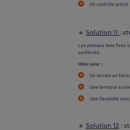
Un contrôle précis 
🔹
Solution 11
: s
Les poteaux bois fixés s
surélevée.
Idéal pour :
Un terrain en fort
Une terrasse suréle
Une flexibilité ma
🔹
Solution 12
: s