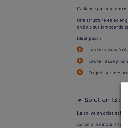
L’alliance parfaite entr
Une structure en acier g
en bois sur lambourde en
Idéal pour :
Les terrasses à réa
Les terrasse proch
Projets sur mesure
🔹
Solution 13
:
st
La solive en acier est c
Associe la durabilité de l