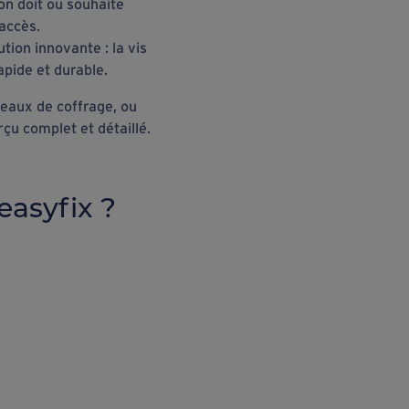
’on doit ou souhaite
’accès.
tion innovante : la vis
pide et durable.
neaux de coffrage, ou
rçu complet et détaillé.
easyfix ?